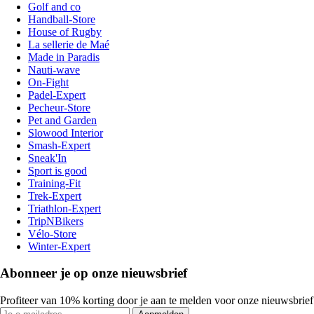
Golf and co
Handball-Store
House of Rugby
La sellerie de Maé
Made in Paradis
Nauti-wave
On-Fight
Padel-Expert
Pecheur-Store
Pet and Garden
Slowood Interior
Smash-Expert
Sneak'In
Sport is good
Training-Fit
Trek-Expert
Triathlon-Expert
TripNBikers
Vélo-Store
Winter-Expert
Abonneer je op onze nieuwsbrief
Profiteer van 10% korting door je aan te melden voor onze nieuwsbrief