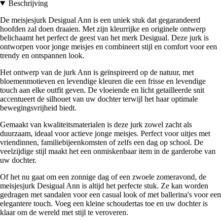
Beschrijving
De meisjesjurk Desigual Ann is een uniek stuk dat gegarandeerd
hoofden zal doen draaien. Met zijn kleurrijke en originele ontwerp
belichaamt het perfect de geest van het merk Desigual. Deze jurk is
ontworpen voor jonge meisjes en combineert stijl en comfort voor een
trendy en ontspannen look.
Het ontwerp van de jurk Ann is geïnspireerd op de natuur, met
bloemenmotieven en levendige kleuren die een frisse en levendige
touch aan elke outfit geven. De vloeiende en licht getailleerde snit
accentueert de silhouet van uw dochter terwijl het haar optimale
bewegingsvrijheid biedt.
Gemaakt van kwaliteitsmaterialen is deze jurk zowel zacht als
duurzaam, ideaal voor actieve jonge meisjes. Perfect voor uitjes met
vriendinnen, familiebijeenkomsten of zelfs een dag op school. De
veelzijdige stijl maakt het een onmiskenbaar item in de garderobe van
uw dochter.
Of het nu gaat om een zonnige dag of een zwoele zomeravond, de
meisjesjurk Desigual Ann is altijd het perfecte stuk. Ze kan worden
gedragen met sandalen voor een casual look of met ballerina's voor een
elegantere touch. Voeg een kleine schoudertas toe en uw dochter is
klaar om de wereld met stijl te veroveren.