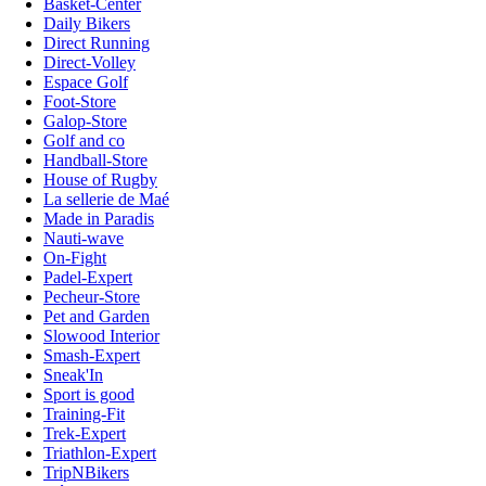
Basket-Center
Daily Bikers
Direct Running
Direct-Volley
Espace Golf
Foot-Store
Galop-Store
Golf and co
Handball-Store
House of Rugby
La sellerie de Maé
Made in Paradis
Nauti-wave
On-Fight
Padel-Expert
Pecheur-Store
Pet and Garden
Slowood Interior
Smash-Expert
Sneak'In
Sport is good
Training-Fit
Trek-Expert
Triathlon-Expert
TripNBikers