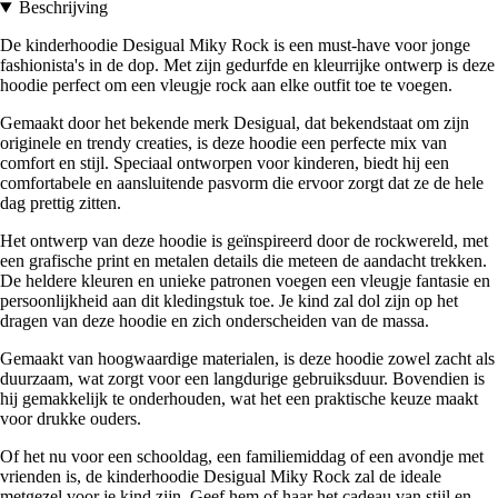
Beschrijving
De kinderhoodie Desigual Miky Rock is een must-have voor jonge
fashionista's in de dop. Met zijn gedurfde en kleurrijke ontwerp is deze
hoodie perfect om een vleugje rock aan elke outfit toe te voegen.
Gemaakt door het bekende merk Desigual, dat bekendstaat om zijn
originele en trendy creaties, is deze hoodie een perfecte mix van
comfort en stijl. Speciaal ontworpen voor kinderen, biedt hij een
comfortabele en aansluitende pasvorm die ervoor zorgt dat ze de hele
dag prettig zitten.
Het ontwerp van deze hoodie is geïnspireerd door de rockwereld, met
een grafische print en metalen details die meteen de aandacht trekken.
De heldere kleuren en unieke patronen voegen een vleugje fantasie en
persoonlijkheid aan dit kledingstuk toe. Je kind zal dol zijn op het
dragen van deze hoodie en zich onderscheiden van de massa.
Gemaakt van hoogwaardige materialen, is deze hoodie zowel zacht als
duurzaam, wat zorgt voor een langdurige gebruiksduur. Bovendien is
hij gemakkelijk te onderhouden, wat het een praktische keuze maakt
voor drukke ouders.
Of het nu voor een schooldag, een familiemiddag of een avondje met
vrienden is, de kinderhoodie Desigual Miky Rock zal de ideale
metgezel voor je kind zijn. Geef hem of haar het cadeau van stijl en