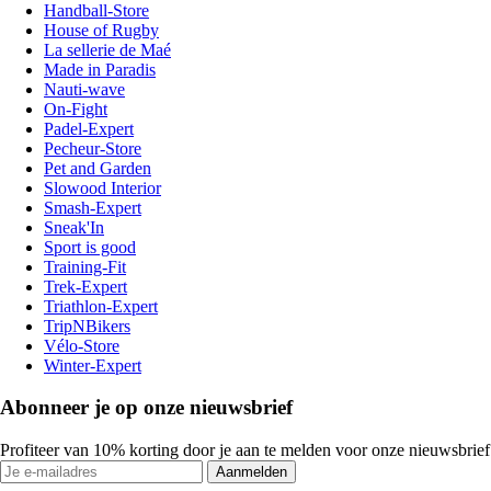
Handball-Store
House of Rugby
La sellerie de Maé
Made in Paradis
Nauti-wave
On-Fight
Padel-Expert
Pecheur-Store
Pet and Garden
Slowood Interior
Smash-Expert
Sneak'In
Sport is good
Training-Fit
Trek-Expert
Triathlon-Expert
TripNBikers
Vélo-Store
Winter-Expert
Abonneer je op onze nieuwsbrief
Profiteer van 10% korting door je aan te melden voor onze nieuwsbrief
Aanmelden