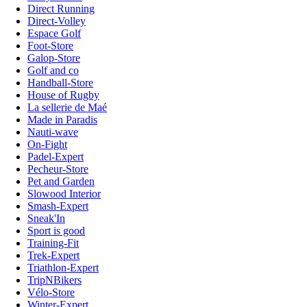
Direct Running
Direct-Volley
Espace Golf
Foot-Store
Galop-Store
Golf and co
Handball-Store
House of Rugby
La sellerie de Maé
Made in Paradis
Nauti-wave
On-Fight
Padel-Expert
Pecheur-Store
Pet and Garden
Slowood Interior
Smash-Expert
Sneak'In
Sport is good
Training-Fit
Trek-Expert
Triathlon-Expert
TripNBikers
Vélo-Store
Winter-Expert