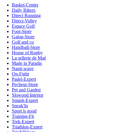
Basket-Center
Daily Bikers
Direct Running
Direct-Volley
Espace Golf
Foot-Store
Galop-Store
Golf and co
Handball-Store
House of Rugby
La sellerie de Maé
Made in Paradis
Nauti-wave
On-Fight
Padel-Expert
Pecheur-Store
Pet and Garden
Slowood Interior
Smash-Expert
Sneak'In
Sport is good
Training-Fit
Trek-Expert
Triathlon-Expert