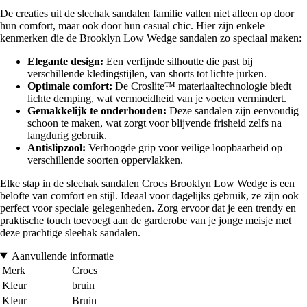
De creaties uit de sleehak sandalen familie vallen niet alleen op door
hun comfort, maar ook door hun casual chic. Hier zijn enkele
kenmerken die de Brooklyn Low Wedge sandalen zo speciaal maken:
Elegante design:
Een verfijnde silhoutte die past bij
verschillende kledingstijlen, van shorts tot lichte jurken.
Optimale comfort:
De Croslite™ materiaaltechnologie biedt
lichte demping, wat vermoeidheid van je voeten vermindert.
Gemakkelijk te onderhouden:
Deze sandalen zijn eenvoudig
schoon te maken, wat zorgt voor blijvende frisheid zelfs na
langdurig gebruik.
Antislipzool:
Verhoogde grip voor veilige loopbaarheid op
verschillende soorten oppervlakken.
Elke stap in de sleehak sandalen Crocs Brooklyn Low Wedge is een
belofte van comfort en stijl. Ideaal voor dagelijks gebruik, ze zijn ook
perfect voor speciale gelegenheden. Zorg ervoor dat je een trendy en
praktische touch toevoegt aan de garderobe van je jonge meisje met
deze prachtige sleehak sandalen.
Aanvullende informatie
Merk
Crocs
Kleur
bruin
Kleur
Bruin