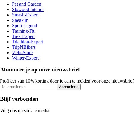
Pet and Garden
Slowood Interior
Smash-Expert
Sneak'In
Sport is good
Training-Fit
Trek-Expert
Triathlon-Expert
TripNBikers
Vélo-Store
Winter-Expert
Abonneer je op onze nieuwsbrief
Profiteer van 10% korting door je aan te melden voor onze nieuwsbrief
Aanmelden
Blijf verbonden
Volg ons op sociale media