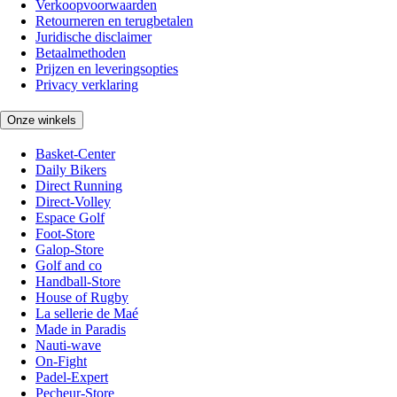
Verkoopvoorwaarden
Retourneren en terugbetalen
Juridische disclaimer
Betaalmethoden
Prijzen en leveringsopties
Privacy verklaring
Onze winkels
Basket-Center
Daily Bikers
Direct Running
Direct-Volley
Espace Golf
Foot-Store
Galop-Store
Golf and co
Handball-Store
House of Rugby
La sellerie de Maé
Made in Paradis
Nauti-wave
On-Fight
Padel-Expert
Pecheur-Store