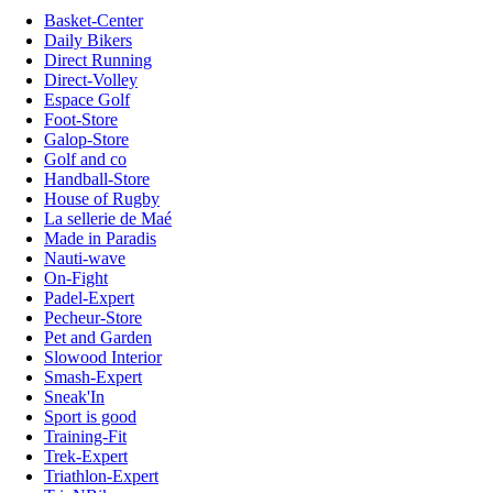
Basket-Center
Daily Bikers
Direct Running
Direct-Volley
Espace Golf
Foot-Store
Galop-Store
Golf and co
Handball-Store
House of Rugby
La sellerie de Maé
Made in Paradis
Nauti-wave
On-Fight
Padel-Expert
Pecheur-Store
Pet and Garden
Slowood Interior
Smash-Expert
Sneak'In
Sport is good
Training-Fit
Trek-Expert
Triathlon-Expert