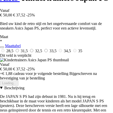
Vanaf
€ 50,00
€ 37,52
-25%
Bied uw kind de retro stijl en het ongeëvenaarde comfort van de
sneakers Asics Japan PS, perfect voor een actieve levensstijl.
Maat
*
Maattabel
28,5
31,5
32,5
33,5
34,5
35
Dit veld is verplicht
Vanaf
€ 50,00
€ 37,52
-25%
+€ 1,88
cadeau voor je volgende bestelling
Bijgeschreven na
bevestiging van je bestelling
Loading...
Beschrijving
De JAPAN S PS had zijn debuut in 1981. Nu is hij terug en
beschikbaar in de maat voor kinderen als het model JAPAN S PS
(peuters). Deze herschreven versie heeft een lage silhouette met een
neus geïnspireerd door de tennis en een retro kleurenpalet. Met een