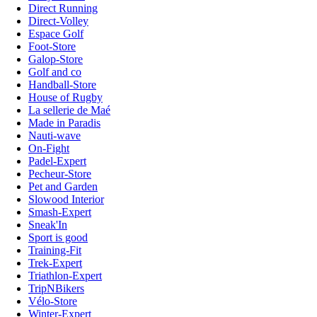
Direct Running
Direct-Volley
Espace Golf
Foot-Store
Galop-Store
Golf and co
Handball-Store
House of Rugby
La sellerie de Maé
Made in Paradis
Nauti-wave
On-Fight
Padel-Expert
Pecheur-Store
Pet and Garden
Slowood Interior
Smash-Expert
Sneak'In
Sport is good
Training-Fit
Trek-Expert
Triathlon-Expert
TripNBikers
Vélo-Store
Winter-Expert