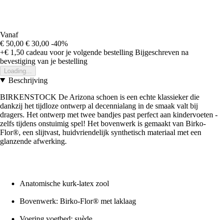
Vanaf
€ 50,00
€ 30,00
-40%
+€ 1,50
cadeau voor je volgende bestelling
Bijgeschreven na
bevestiging van je bestelling
Loading...
Beschrijving
BIRKENSTOCK De Arizona schoen is een echte klassieker die
dankzij het tijdloze ontwerp al decennialang in de smaak valt bij
dragers. Het ontwerp met twee bandjes past perfect aan kindervoeten -
zelfs tijdens onstuimig spel! Het bovenwerk is gemaakt van Birko-
Flor®, een slijtvast, huidvriendelijk synthetisch materiaal met een
glanzende afwerking.
Anatomische kurk-latex zool
Bovenwerk: Birko-Flor® met laklaag
Voering voetbed: suède