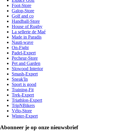
Espace Golf
Foot-Store
Galop-Store
Golf and co
Handball-Store
House of Rugby
La sellerie de Maé
Made in Paradis
Nauti-wave
On-Fight
Padel-Expert
Pecheur-Store
Pet and Garden
Slowood Interior
Smash-Expert
Sneak'In
Sport is good
Training-Fit
Trek-Expert
Triathlon-Expert
TripNBikers
Vélo-Store
Winter-Expert
Abonneer je op onze nieuwsbrief