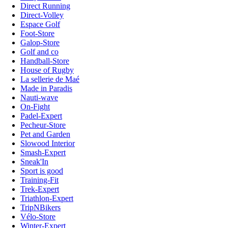
Direct Running
Direct-Volley
Espace Golf
Foot-Store
Galop-Store
Golf and co
Handball-Store
House of Rugby
La sellerie de Maé
Made in Paradis
Nauti-wave
On-Fight
Padel-Expert
Pecheur-Store
Pet and Garden
Slowood Interior
Smash-Expert
Sneak'In
Sport is good
Training-Fit
Trek-Expert
Triathlon-Expert
TripNBikers
Vélo-Store
Winter-Expert