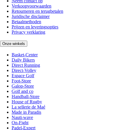
Neem contact op
Verkoopvoorwaarden
Retourneren en terugbetalen
Juridische disclaimer
Betaalmethoden
Prijzen en leveringsopties
Privacy verklaring
Onze winkels
Basket-Center
Daily Bikers
Direct Running
Direct-Volley
Espace Golf
Foot-Store
Galop-Store
Golf and co
Handball-Store
House of Rugby
La sellerie de Maé
Made in Paradis
Nauti-wave
On-Fight
Padel-Expert