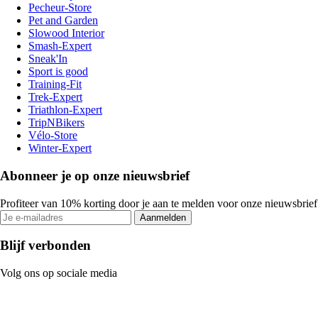
Pecheur-Store
Pet and Garden
Slowood Interior
Smash-Expert
Sneak'In
Sport is good
Training-Fit
Trek-Expert
Triathlon-Expert
TripNBikers
Vélo-Store
Winter-Expert
Abonneer je op onze nieuwsbrief
Profiteer van 10% korting door je aan te melden voor onze nieuwsbrief
Aanmelden
Blijf verbonden
Volg ons op sociale media